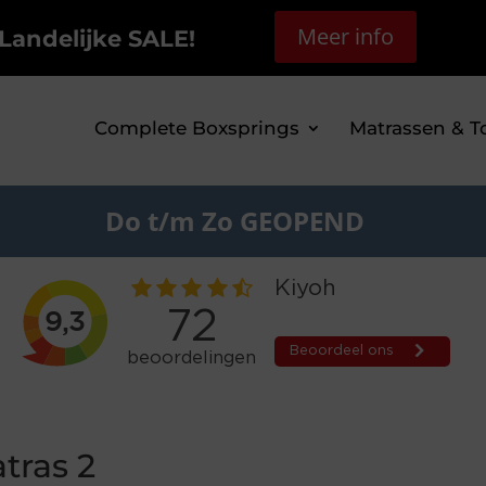
Meer info
Landelijke SALE!
Complete Boxsprings
Matrassen & T
Do t/m Zo GEOPEND
tras 2