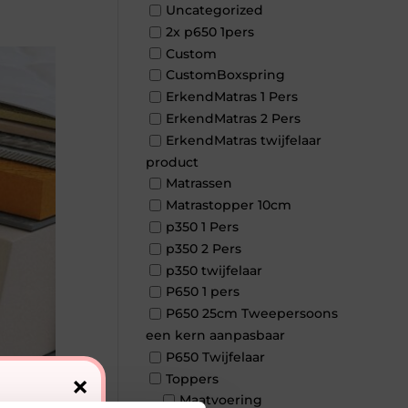
Uncategorized
2x p650 1pers
Custom
CustomBoxspring
ErkendMatras 1 Pers
ErkendMatras 2 Pers
ErkendMatras twijfelaar
product
Matrassen
Matrastopper 10cm
p350 1 Pers
p350 2 Pers
p350 twijfelaar
P650 1 pers
P650 25cm Tweepersoons
een kern aanpasbaar
P650 Twijfelaar
×
Toppers
Maatvoering