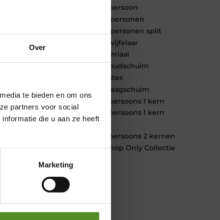
1 persoon
2 personen
2 personen split
Twijfelaar
Over
Materiaal
Koudschuim
Latex
Traagschuim
 media te bieden en om ons
Tweepersoons 1 kern
ze partners voor social
Tweepersoons 1 kern
nformatie die u aan ze heeft
product
Tweepersoons 2 kernen
Webshop Only Collectie
Marketing