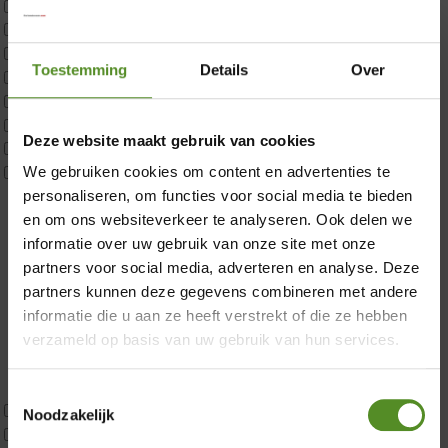
Matrastopper 10cm
p350 1 Pers
p350 2 Pers
Toestemming
Details
Over
p350 twijfelaar
P650 1 pers
P650 25cm Tweepersoons een kern aanpasbaar
Deze website maakt gebruik van cookies
×
P650 Twijfelaar
Toppers
We gebruiken cookies om content en advertenties te
Maatvoering
personaliseren, om functies voor social media te bieden
1 persoon
en om ons websiteverkeer te analyseren. Ook delen we
2 personen
informatie over uw gebruik van onze site met onze
2 personen split
partners voor social media, adverteren en analyse. Deze
Twijfelaar
partners kunnen deze gegevens combineren met andere
Materiaal
informatie die u aan ze heeft verstrekt of die ze hebben
Koudschuim
verzameld op basis van uw gebruik van hun services.
Latex
Traagschuim
Toestemmingsselectie
Tweepersoons 1 kern
Noodzakelijk
Tweepersoons 1 kern product