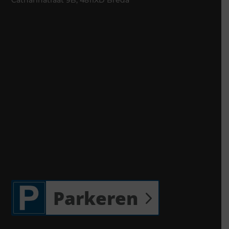
Catharinatraat 9B, 4811XD Breda
Parkeren