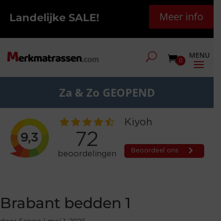
Meer info
Landelijke SALE!
0
Za & Zo GEOPEND
Brabant bedden 1
door
Sanne
|
mei 1, 2026