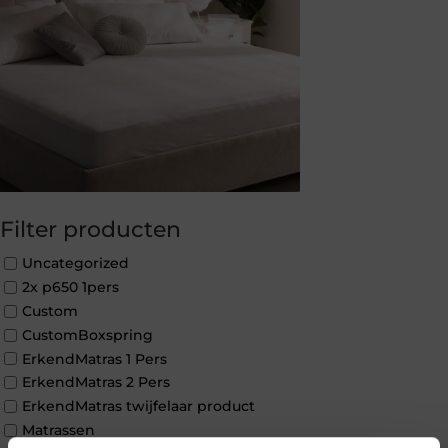
Filter producten
Uncategorized
2x p650 1pers
Custom
CustomBoxspring
ErkendMatras 1 Pers
ErkendMatras 2 Pers
ErkendMatras twijfelaar product
Matrassen