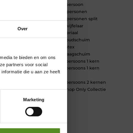
1 persoon
2 personen
2 personen split
Twijfelaar
Over
Materiaal
Koudschuim
Latex
Traagschuim
 media te bieden en om ons
Tweepersoons 1 kern
ze partners voor social
Tweepersoons 1 kern
nformatie die u aan ze heeft
product
Tweepersoons 2 kernen
Webshop Only Collectie
Marketing