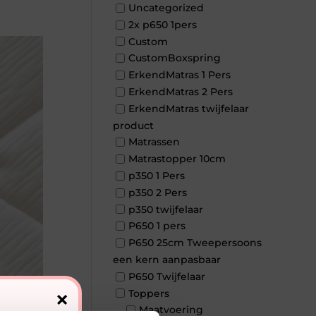
Uncategorized
2x p650 1pers
Custom
CustomBoxspring
ErkendMatras 1 Pers
ErkendMatras 2 Pers
ErkendMatras twijfelaar
product
Matrassen
Matrastopper 10cm
p350 1 Pers
p350 2 Pers
p350 twijfelaar
P650 1 pers
P650 25cm Tweepersoons
een kern aanpasbaar
P650 Twijfelaar
×
Toppers
Maatvoering