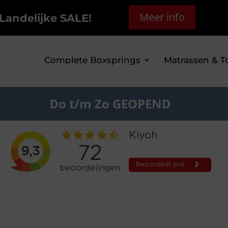
Meer info
Landelijke SALE!
Complete Boxsprings
Matrassen & T
Do t/m Zo GEOPEND