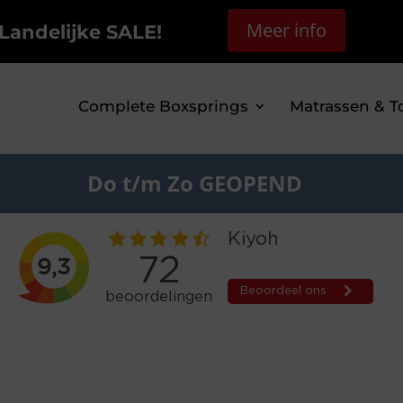
Meer info
Landelijke SALE!
Complete Boxsprings
Matrassen & T
Do t/m Zo GEOPEND