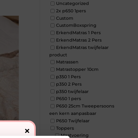
Uncategorized
2x p650 1pers
Custom
CustomBoxspring
ErkendMatras 1 Pers
ErkendMatras 2 Pers
ErkendMatras twijfelaar
product
Matrassen
Matrastopper 10cm
p350 1 Pers
p350 2 Pers
p350 twijfelaar
P650 1 pers
P650 25cm Tweepersoons
een kern aanpasbaar
P650 Twijfelaar
×
Toppers
Maatvoering