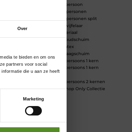
1 persoon
2 personen
2 personen split
Twijfelaar
Over
Materiaal
Koudschuim
Latex
Traagschuim
 media te bieden en om ons
Tweepersoons 1 kern
ze partners voor social
Tweepersoons 1 kern
nformatie die u aan ze heeft
product
Tweepersoons 2 kernen
Webshop Only Collectie
Marketing