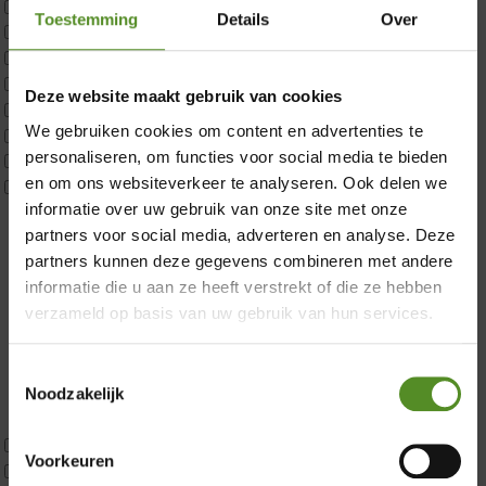
Matrastopper 10cm
Toestemming
Details
Over
p350 1 Pers
p350 2 Pers
p350 twijfelaar
×
Deze website maakt gebruik van cookies
P650 1 pers
We gebruiken cookies om content en advertenties te
P650 25cm Tweepersoons een kern aanpasbaar
personaliseren, om functies voor social media te bieden
P650 Twijfelaar
en om ons websiteverkeer te analyseren. Ook delen we
Toppers
informatie over uw gebruik van onze site met onze
Maatvoering
partners voor social media, adverteren en analyse. Deze
1 persoon
partners kunnen deze gegevens combineren met andere
2 personen
informatie die u aan ze heeft verstrekt of die ze hebben
2 personen split
verzameld op basis van uw gebruik van hun services.
Twijfelaar
Materiaal
Koudschuim
Toestemmingsselectie
Latex
Noodzakelijk
Traagschuim
Tweepersoons 1 kern
Voorkeuren
Tweepersoons 1 kern product
Showroom Breda