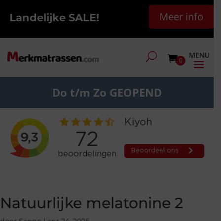
Meer info
Landelijke SALE!
0
Do t/m Zo GEOPEND
Natuurlijke melatonine 2
door
Sanne
|
apr 24, 2026