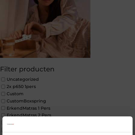
Filter producten
Uncategorized
2x p650 1pers
Custom
CustomBoxspring
ErkendMatras 1 Pers
ErkendMatras 2 Pers
ErkendMatras twijfelaar product
Matrassen