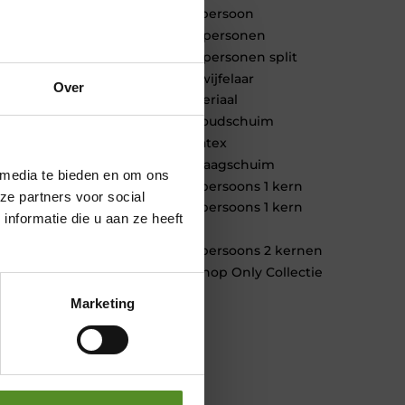
1 persoon
2 personen
2 personen split
Twijfelaar
Over
Materiaal
Koudschuim
Latex
Traagschuim
 media te bieden en om ons
Tweepersoons 1 kern
ze partners voor social
Tweepersoons 1 kern
nformatie die u aan ze heeft
product
Tweepersoons 2 kernen
Webshop Only Collectie
Marketing