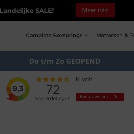
Meer info
Landelijke SALE!
Complete Boxsprings
Matrassen & T
Do t/m Zo GEOPEND