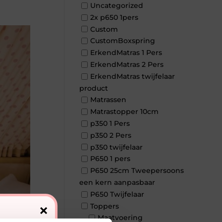
Uncategorized
2x p650 1pers
Custom
CustomBoxspring
ErkendMatras 1 Pers
ErkendMatras 2 Pers
ErkendMatras twijfelaar
product
Matrassen
Matrastopper 10cm
p350 1 Pers
p350 2 Pers
p350 twijfelaar
P650 1 pers
P650 25cm Tweepersoons
een kern aanpasbaar
P650 Twijfelaar
×
Toppers
Maatvoering