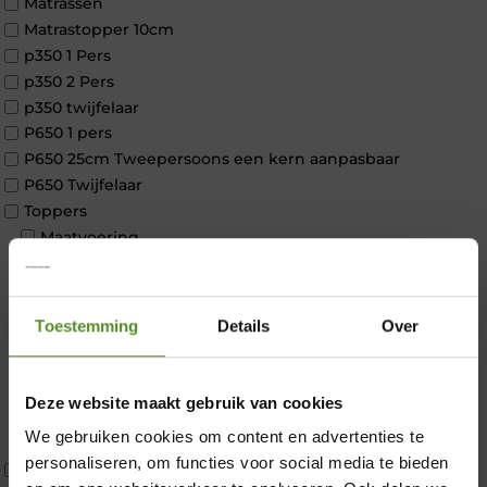
Matrassen
Matrastopper 10cm
p350 1 Pers
p350 2 Pers
p350 twijfelaar
P650 1 pers
P650 25cm Tweepersoons een kern aanpasbaar
P650 Twijfelaar
Toppers
Maatvoering
1 persoon
2 personen
2 personen split
Toestemming
Details
Over
Twijfelaar
Materiaal
Koudschuim
Deze website maakt gebruik van cookies
Latex
We gebruiken cookies om content en advertenties te
Traagschuim
×
personaliseren, om functies voor social media te bieden
Tweepersoons 1 kern