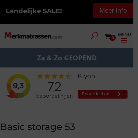
Meer info
Landelijke SALE!
0
Za & Zo GEOPEND
Basic storage 53