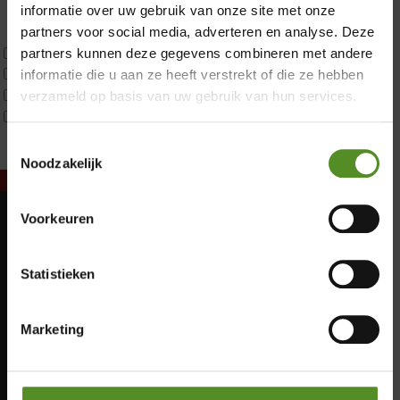
Latex
informatie over uw gebruik van onze site met onze
Traagschuim
partners voor social media, adverteren en analyse. Deze
Tweepersoons 1 kern
partners kunnen deze gegevens combineren met andere
Tweepersoons 1 kern product
informatie die u aan ze heeft verstrekt of die ze hebben
Tweepersoons 2 kernen
verzameld op basis van uw gebruik van hun services.
Webshop Only Collectie
Toestemmingsselectie
Noodzakelijk
Voorkeuren
Showroom Breda
Maandag: Gesloten
Dinsdag: Gesloten
Donderdag 12:00 – 17:00
Statistieken
Woensdag: Gesloten
Vrijdag 12:00 – 17:00
Donderdag: 12:00 – 17:00
Zaterdag 12:00 – 17:00
Vrijdag: 12:00 – 17:00
Marketing
Zaterdag: 12:00 – 17:00
Zondag 12:00 – 17:00
Zondag: 12:00 – 17:00