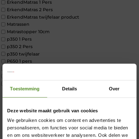
ErkendMatras 1 Pers
ErkendMatras 2 Pers
ErkendMatras twijfelaar product
Matrassen
Matrastopper 10cm
p350 1 Pers
p350 2 Pers
p350 twijfelaar
P650 1 pers
P650 25cm Tweepersoons een kern aanpasbaar
P650 Twijfelaar
Toppers
Toestemming
Details
Over
Maatvoering
1 persoon
2 personen
×
Deze website maakt gebruik van cookies
2 personen split
Twijfelaar
We gebruiken cookies om content en advertenties te
Materiaal
personaliseren, om functies voor social media te bieden
Koudschuim
en om ons websiteverkeer te analyseren. Ook delen we