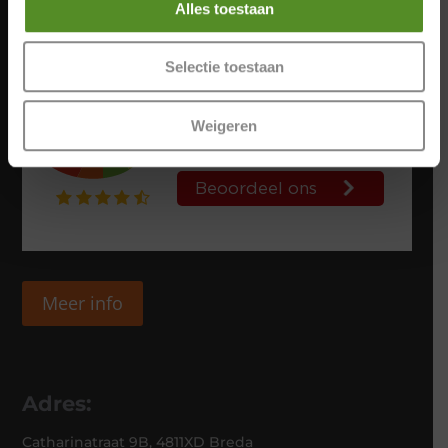
Alles toestaan
Selectie toestaan
Weigeren
Meer info
Adres:
Catharinatraat 9B, 4811XD Breda