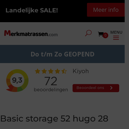
Meer info
Landelijke SALE!
0
Do t/m Zo GEOPEND
Basic storage 52 hugo 28