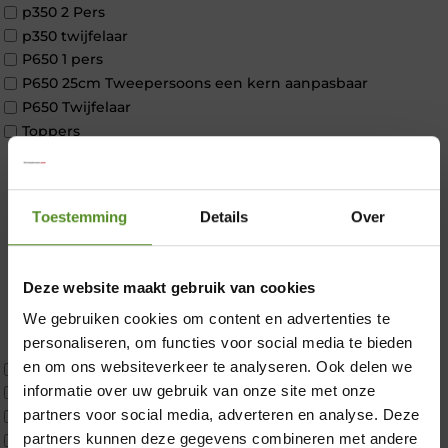
p350 2 Pers
p350 twijfelaar
P650 1 pers
P650 25cm Tweepersoons een kern aanpasbaar
P650 Twijfelaar
Toppers
Maatvoering
1 persoon
2 personen
Toestemming
Details
Over
2 personen split
Twijfelaar
Materiaal
Deze website maakt gebruik van cookies
Koudschuim
We gebruiken cookies om content en advertenties te
Latex
personaliseren, om functies voor social media te bieden
Traagschuim
×
en om ons websiteverkeer te analyseren. Ook delen we
Tweepersoons 1 kern
informatie over uw gebruik van onze site met onze
Tweepersoons 1 kern product
partners voor social media, adverteren en analyse. Deze
Tweepersoons 2 kernen
partners kunnen deze gegevens combineren met andere
Webshop Only Collectie