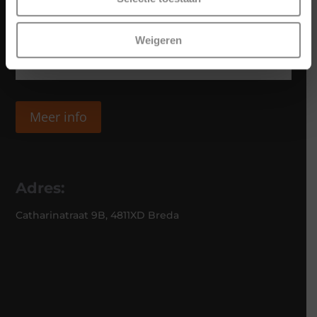
Weigeren
Meer info
Adres:
Catharinatraat 9B, 4811XD Breda