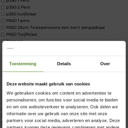
p350 1 Pers
p350 2 Pers
p350 twijfelaar
P650 1 pers
P650 25cm Tweepersoons een kern aanpasbaar
P650 Twijfelaar
Toppers
Maatvoering
1 persoon
2 personen
Toestemming
Details
Over
2 personen split
Twijfelaar
Materiaal
Deze website maakt gebruik van cookies
Koudschuim
We gebruiken cookies om content en advertenties te
×
Latex
personaliseren, om functies voor social media te bieden
Traagschuim
en om ons websiteverkeer te analyseren. Ook delen we
Tweepersoons 1 kern
informatie over uw gebruik van onze site met onze
Tweepersoons 1 kern product
partners voor social media, adverteren en analyse. Deze
Tweepersoons 2 kernen
partners kunnen deze gegevens combineren met andere