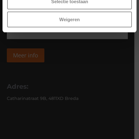
Selectie toestaan
Weigeren
Meer info
Adres:
Catharinatraat 9B, 4811XD Breda