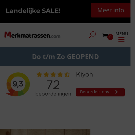
Meer info
Landelijke SALE!
0
Do t/m Zo GEOPEND