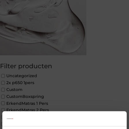
Filter producten
Uncategorized
2x p650 1pers
Custom
CustomBoxspring
ErkendMatras 1 Pers
ErkendMatras 2 Pers
ErkendMatras twijfelaar product
Matrassen