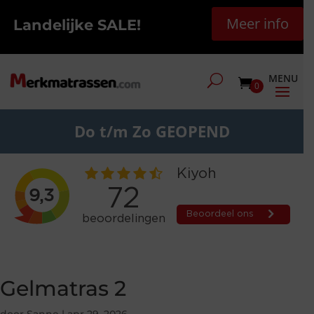
Meer info
Landelijke SALE!
0
Do t/m Zo GEOPEND
Gelmatras 2
door
Sanne
|
apr 29, 2026