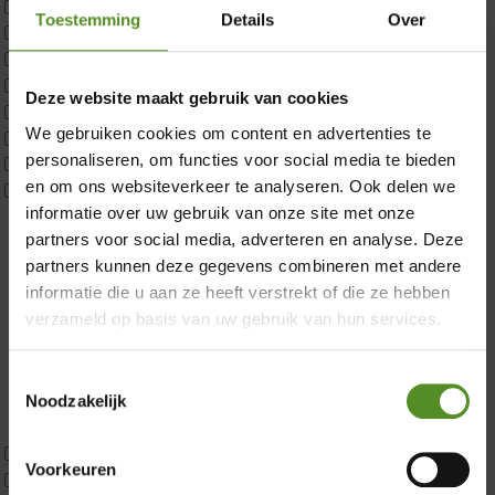
Matrastopper 10cm
Toestemming
Details
Over
p350 1 Pers
p350 2 Pers
p350 twijfelaar
×
Deze website maakt gebruik van cookies
P650 1 pers
We gebruiken cookies om content en advertenties te
P650 25cm Tweepersoons een kern aanpasbaar
personaliseren, om functies voor social media te bieden
P650 Twijfelaar
en om ons websiteverkeer te analyseren. Ook delen we
Toppers
informatie over uw gebruik van onze site met onze
Maatvoering
partners voor social media, adverteren en analyse. Deze
1 persoon
partners kunnen deze gegevens combineren met andere
2 personen
informatie die u aan ze heeft verstrekt of die ze hebben
2 personen split
verzameld op basis van uw gebruik van hun services.
Twijfelaar
Materiaal
Koudschuim
Toestemmingsselectie
Latex
Noodzakelijk
Traagschuim
Tweepersoons 1 kern
Voorkeuren
Tweepersoons 1 kern product
Showroom Breda