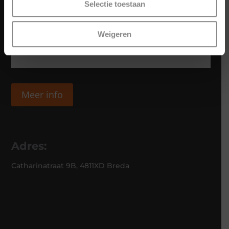
Selectie toestaan
Weigeren
Meer info
Adres:
Catharinatraat 9B, 4811XD Breda