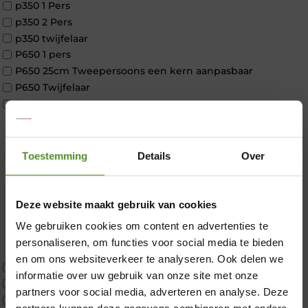
p350 1 Pers
p350 2 Pers
p350 twijfelaar
P650 1 pers
P650 25cm Tweepersoons een kern aanpasbaar
P650 Twijfelaar
Toppers
Maatvoering
1 persoon
2 personen
Toestemming
Details
Over
2 personen split
Twijfelaar
Materiaal
Deze website maakt gebruik van cookies
Koudschuim
We gebruiken cookies om content en advertenties te
×
Latex
personaliseren, om functies voor social media te bieden
Traagschuim
en om ons websiteverkeer te analyseren. Ook delen we
Tweepersoons 1 kern
informatie over uw gebruik van onze site met onze
Tweepersoons 1 kern product
partners voor social media, adverteren en analyse. Deze
Tweepersoons 2 kernen