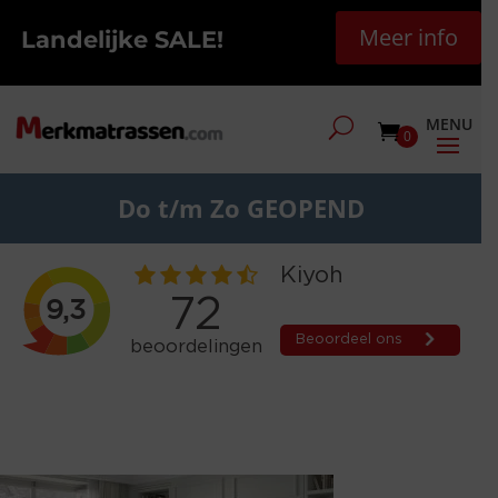
Meer info
Landelijke SALE!
0
Do t/m Zo GEOPEND