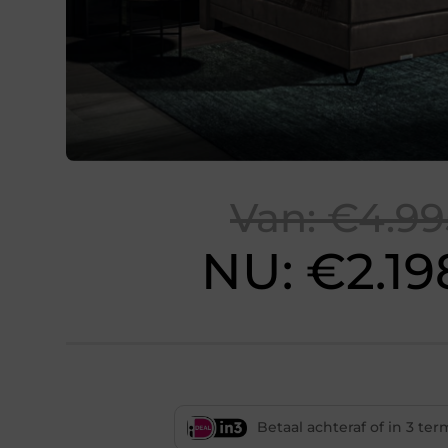
Van: €4.99
NU: €2.198
Betaal achteraf of in 3 te