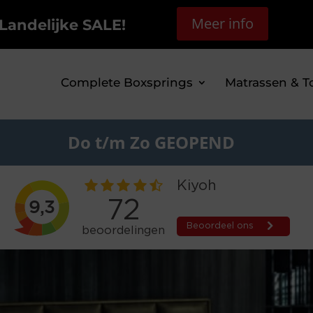
Meer info
Landelijke SALE!
Complete Boxsprings
Matrassen & T
Do t/m Zo GEOPEND