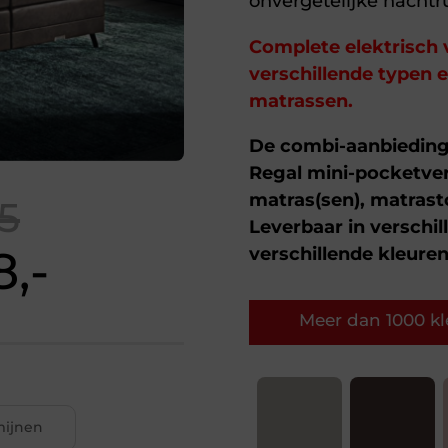
onvergetelijke nachtru
Complete elektrisch 
verschillende typen
matrassen.
De combi-aanbieding 
Regal mini-pocketve
matras(sen), matrast
5
Leverbaar in verschi
,-
verschillende kleuren
Meer dan 1000 kle
rmijnen