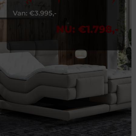
Van: €3.995,-
NU: €1.798,-