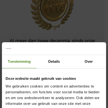
Al meer dan twee decennia, sinds onze
oprichting in 1995, zijn wij een
toonaangevende aanbieder van
slaapcomfort. Een hoogtepunt in onze
Toestemming
Details
Over
geschiedenis is de ontwikkeling van het
ErkendMatras®, ons kroonjuweel, dat door
Deze website maakt gebruik van cookies
de jaren heen talloze innovaties en
verbeteringen heeft ondergaan en nu een
We gebruiken cookies om content en advertenties te
personaliseren, om functies voor social media te bieden
ongeëvenaarde perfectie heeft bereikt. Als
en om ons websiteverkeer te analyseren. Ook delen we
trotse officiële partner van ErkendMatras
informatie over uw gebruik van onze site met onze
biedt Merkmatrassen niet alleen