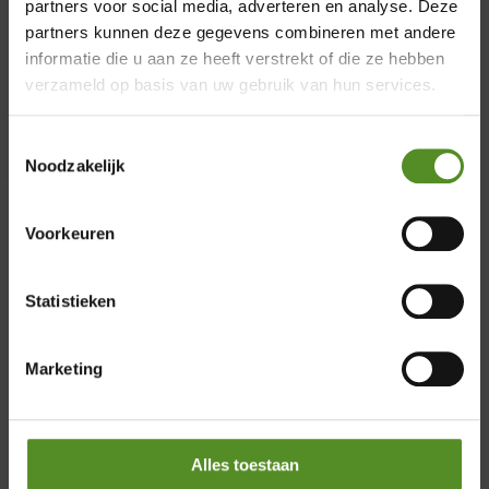
partners voor social media, adverteren en analyse. Deze
producten van topkwaliteit, maar ook een
×
partners kunnen deze gegevens combineren met andere
uitmuntende klantenservice en
informatie die u aan ze heeft verstrekt of die ze hebben
uitstekende nazorg.
Showroom Breda
verzameld op basis van uw gebruik van hun services.
Donderdag 12:00 – 17:00
Toestemmingsselectie
Vrijdag 12:00 – 17:00
Noodzakelijk
Zaterdag 12:00 – 17:00
Zondag 12:00 – 17:00
Voorkeuren
Statistieken
Marketing
Alles toestaan