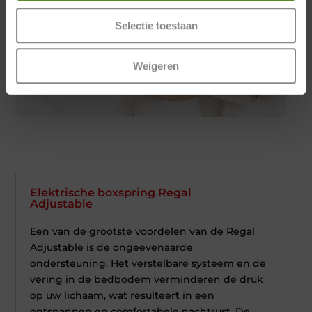
Selectie toestaan
Weigeren
Elektrische boxspring Regal
Adjustable
Een van de grootste voordelen van de Regal
Adjustable is de ongeëvenaarde
ondersteuning. Het verstelbare systeem en de
vering in de bedbodem verminderen de druk
op uw lichaam, wat resulteert in een
ontspannen en comfortabele nachtrust. De