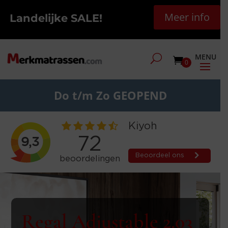
Meer info
Landelijke SALE!
0
Do t/m Zo GEOPEND
Regal Adjustable 2.03