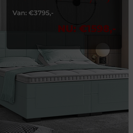
Van: €3795,-
NU: €1598,-