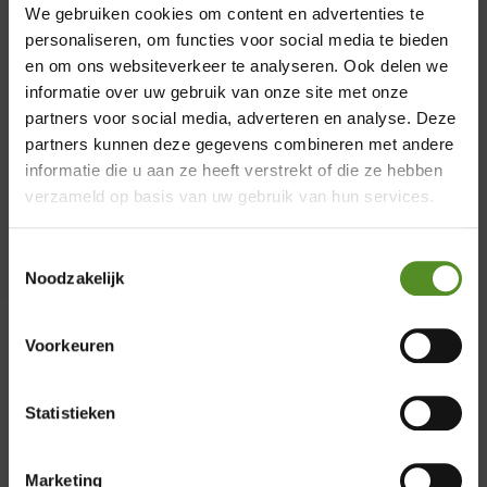
We gebruiken cookies om content en advertenties te
verbeteringen heeft ondergaan en nu een
personaliseren, om functies voor social media te bieden
ongeëvenaarde perfectie heeft bereikt. Als
en om ons websiteverkeer te analyseren. Ook delen we
trotse officiële partner van ErkendMatras
informatie over uw gebruik van onze site met onze
biedt Merkmatrassen niet alleen
partners voor social media, adverteren en analyse. Deze
producten van topkwaliteit, maar ook een
×
partners kunnen deze gegevens combineren met andere
uitmuntende klantenservice en
informatie die u aan ze heeft verstrekt of die ze hebben
Showroom Breda
uitstekende nazorg.
verzameld op basis van uw gebruik van hun services.
Donderdag 12:00 – 17:00
Toestemmingsselectie
Vrijdag 12:00 – 17:00
Noodzakelijk
Zaterdag 12:00 – 17:00
Zondag 12:00 – 17:00
Voorkeuren
Statistieken
Marketing