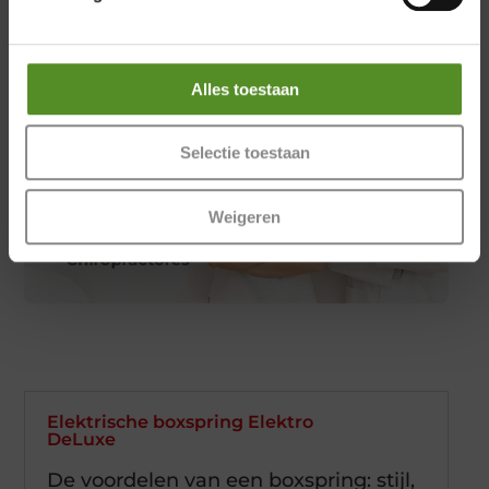
Alles toestaan
Selectie toestaan
Weigeren
Elektrische boxspring Elektro
DeLuxe
De voordelen van een boxspring: stijl,