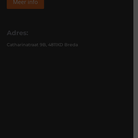
Meer info
Adres:
Catharinatraat 9B, 4811XD Breda