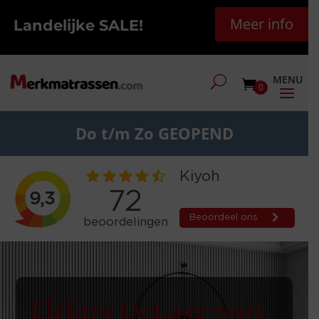
Meer info
Landelijke SALE!
0
Do t/m Zo GEOPEND
Elektro DeLuxe 7003