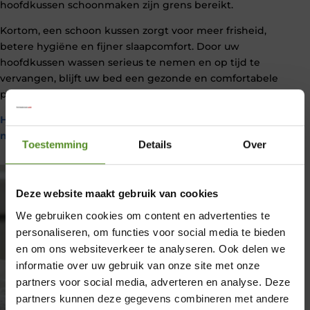
hoofdkussen schoonmaken zijn grens bereikt.
Kortom, een schoon kussen zorgt voor meer frisheid,
betere hygiëne en fijner slaapcomfort. Door uw
hoofdkussen wassen serieus te nemen en op tijd te
vervangen, blijft uw bed een gezonde en comfortabele
plek om te slapen.
Hoevaak beddengoed wassen voor een frisse en schone
nachtrust?
Toestemming
Details
Over
Deze website maakt gebruik van cookies
We gebruiken cookies om content en advertenties te
personaliseren, om functies voor social media te bieden
en om ons websiteverkeer te analyseren. Ook delen we
informatie over uw gebruik van onze site met onze
partners voor social media, adverteren en analyse. Deze
×
partners kunnen deze gegevens combineren met andere