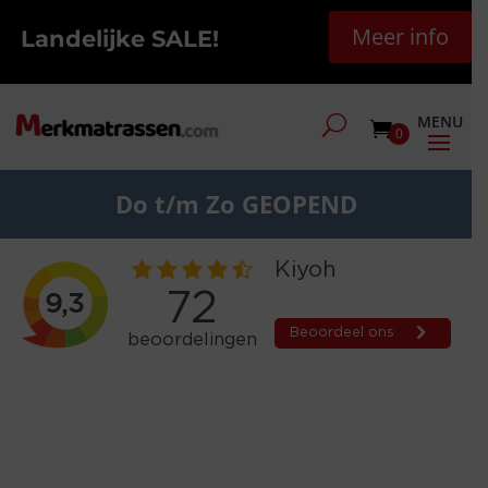
Meer info
Landelijke SALE!
0
Do t/m Zo GEOPEND