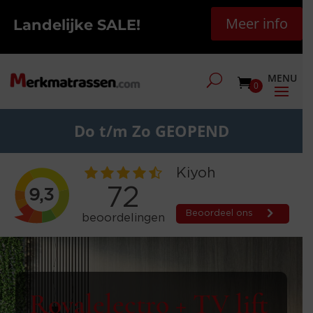
Meer info
Landelijke SALE!
0
Do t/m Zo GEOPEND
Royalelectro + TV lift