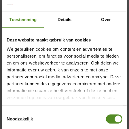
Al meer dan twee decennia, sinds onze
oprichting in 1995, zijn wij een
Toestemming
Details
Over
toonaangevende aanbieder van
slaapcomfort. Een hoogtepunt in onze
Deze website maakt gebruik van cookies
geschiedenis is de ontwikkeling van het
We gebruiken cookies om content en advertenties te
ErkendMatras®, ons kroonjuweel, dat door
personaliseren, om functies voor social media te bieden
de jaren heen talloze innovaties en
en om ons websiteverkeer te analyseren. Ook delen we
verbeteringen heeft ondergaan en nu een
informatie over uw gebruik van onze site met onze
ongeëvenaarde perfectie heeft bereikt. Als
partners voor social media, adverteren en analyse. Deze
trotse officiële partner van ErkendMatras
×
partners kunnen deze gegevens combineren met andere
biedt Merkmatrassen niet alleen
informatie die u aan ze heeft verstrekt of die ze hebben
producten van topkwaliteit, maar ook een
Showroom Breda
verzameld op basis van uw gebruik van hun services.
uitmuntende klantenservice en
Donderdag 12:00 – 17:00
uitstekende nazorg.
Toestemmingsselectie
Vrijdag 12:00 – 17:00
Noodzakelijk