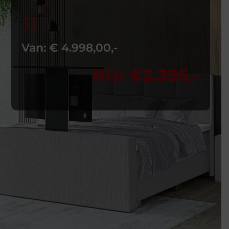
55
Van: € 4.998,00,-
NU: €2.395,-