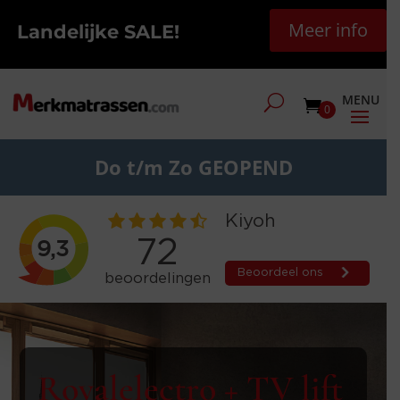
Meer info
Landelijke SALE!
0
Do t/m Zo GEOPEND
Royalelectro + TV lift