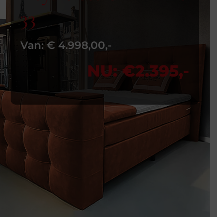
33
Van: € 4.998,00,-
NU: €2.395,-