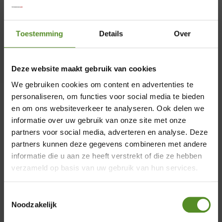
Al meer dan twee decennia, sinds onze
oprichting in 1995, zijn wij een
Toestemming
Details
Over
toonaangevende aanbieder van
slaapcomfort. Een hoogtepunt in onze
Deze website maakt gebruik van cookies
geschiedenis is de ontwikkeling van het
We gebruiken cookies om content en advertenties te
ErkendMatras®, ons kroonjuweel, dat door
personaliseren, om functies voor social media te bieden
de jaren heen talloze innovaties en
en om ons websiteverkeer te analyseren. Ook delen we
verbeteringen heeft ondergaan en nu een
informatie over uw gebruik van onze site met onze
ongeëvenaarde perfectie heeft bereikt. Als
partners voor social media, adverteren en analyse. Deze
trotse officiële partner van ErkendMatras
×
partners kunnen deze gegevens combineren met andere
biedt Merkmatrassen niet alleen
informatie die u aan ze heeft verstrekt of die ze hebben
producten van topkwaliteit, maar ook een
Showroom Breda
verzameld op basis van uw gebruik van hun services.
uitmuntende klantenservice en
Donderdag 12:00 – 17:00
uitstekende nazorg.
Toestemmingsselectie
Vrijdag 12:00 – 17:00
Noodzakelijk