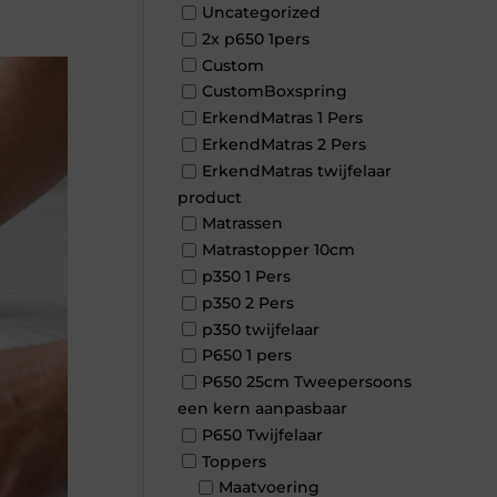
Uncategorized
2x p650 1pers
Custom
CustomBoxspring
ErkendMatras 1 Pers
ErkendMatras 2 Pers
ErkendMatras twijfelaar
product
Matrassen
Matrastopper 10cm
p350 1 Pers
p350 2 Pers
p350 twijfelaar
P650 1 pers
P650 25cm Tweepersoons
een kern aanpasbaar
P650 Twijfelaar
Toppers
Maatvoering