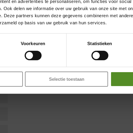
ent en advertenties te personaliseren, om functies voor social
. Ook delen we informatie over uw gebruik van onze site met on
e. Deze partners kunnen deze gegevens combineren met andere i
Showroom Breda
erzameld op basis van uw gebruik van hun services.
en zijn gemarkeerd met
*
Donderdag 12:00 – 17:00
Voorkeuren
Statistieken
Vrijdag 12:00 – 17:00
Zaterdag 12:00 – 17:00
Zondag 12:00 – 17:00
Selectie toestaan