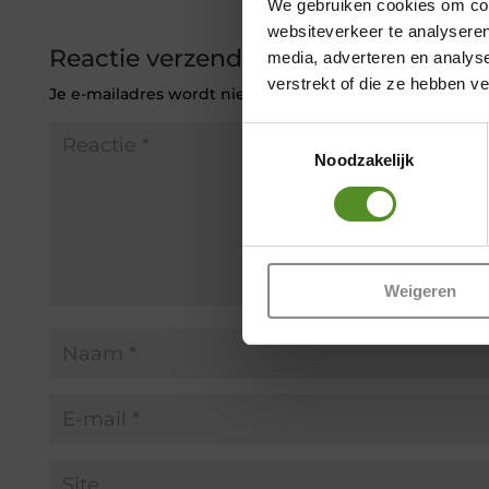
We gebruiken cookies om cont
websiteverkeer te analyseren
Reactie verzenden
media, adverteren en analys
verstrekt of die ze hebben v
Je e-mailadres wordt niet gepubliceerd.
Vereiste veld
Toestemmingsselectie
Noodzakelijk
Weigeren