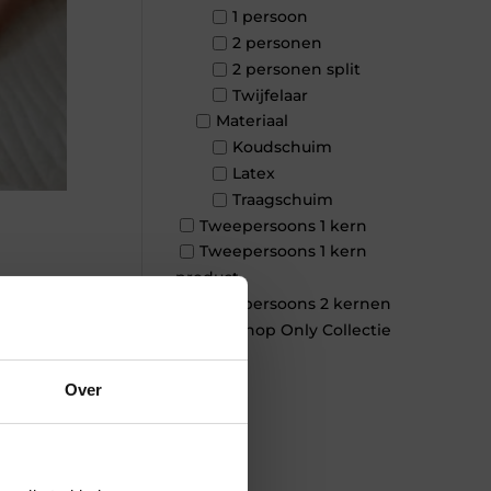
1 persoon
2 personen
2 personen split
Twijfelaar
Materiaal
Koudschuim
Latex
Traagschuim
Tweepersoons 1 kern
Tweepersoons 1 kern
product
Tweepersoons 2 kernen
×
Webshop Only Collectie
Over