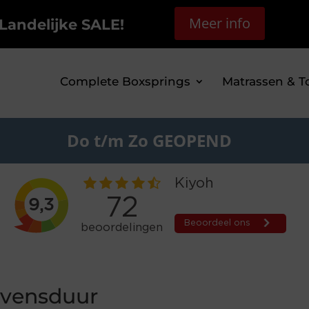
Meer info
Landelijke SALE!
Complete Boxsprings
Matrassen & T
Do t/m Zo GEOPEND
levensduur