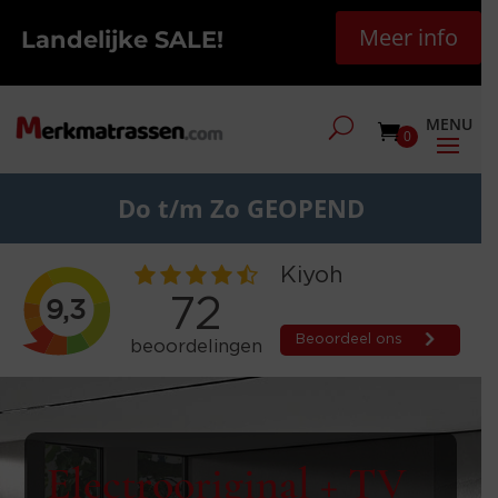
Meer info
Landelijke SALE!
0
Do t/m Zo GEOPEND
Electrooriginal + TV