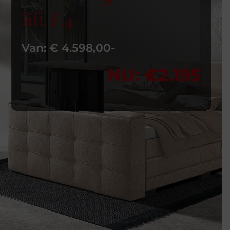
lift F.4
Van: € 4.598,00-
NU: €2.195