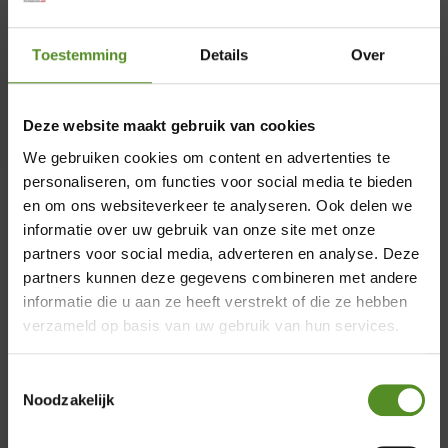
Al meer dan twee decennia, sinds onze
oprichting in 1995, zijn wij een
Toestemming
Details
Over
toonaangevende aanbieder van
slaapcomfort. Een hoogtepunt in onze
geschiedenis is de ontwikkeling van het
Deze website maakt gebruik van cookies
ErkendMatras®, ons kroonjuweel, dat door
We gebruiken cookies om content en advertenties te
de jaren heen talloze innovaties en
personaliseren, om functies voor social media te bieden
verbeteringen heeft ondergaan en nu een
en om ons websiteverkeer te analyseren. Ook delen we
ongeëvenaarde perfectie heeft bereikt. Als
informatie over uw gebruik van onze site met onze
trotse officiële partner van ErkendMatras
partners voor social media, adverteren en analyse. Deze
×
partners kunnen deze gegevens combineren met andere
biedt Merkmatrassen niet alleen
informatie die u aan ze heeft verstrekt of die ze hebben
producten van topkwaliteit, maar ook een
Showroom Breda
verzameld op basis van uw gebruik van hun services.
uitmuntende klantenservice en
uitstekende nazorg.
Donderdag 12:00 – 17:00
Toestemmingsselectie
Vrijdag 12:00 – 17:00
Noodzakelijk
Zaterdag 12:00 – 17:00