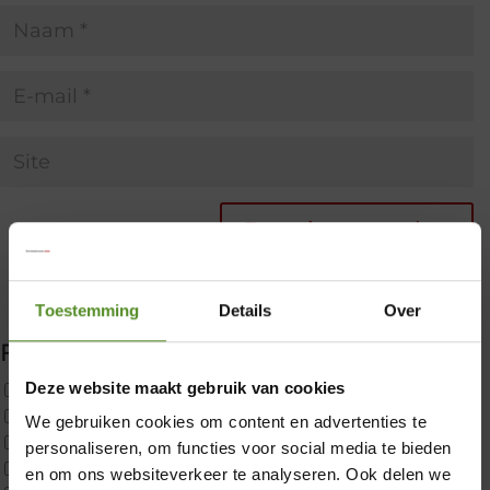
Toestemming
Details
Over
Filter producten
Deze website maakt gebruik van cookies
Uncategorized
2x p650 1pers
We gebruiken cookies om content en advertenties te
×
Custom
personaliseren, om functies voor social media te bieden
CustomBoxspring
en om ons websiteverkeer te analyseren. Ook delen we