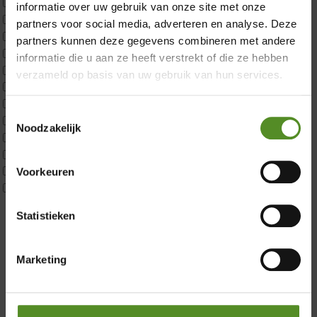
ErkendMatras 1 Pers
informatie over uw gebruik van onze site met onze
ErkendMatras 2 Pers
partners voor social media, adverteren en analyse. Deze
ErkendMatras twijfelaar product
partners kunnen deze gegevens combineren met andere
Matrassen
informatie die u aan ze heeft verstrekt of die ze hebben
Matrastopper 10cm
verzameld op basis van uw gebruik van hun services.
p350 1 Pers
p350 2 Pers
Toestemmingsselectie
p350 twijfelaar
Noodzakelijk
P650 1 pers
Showroom Breda
P650 25cm Tweepersoons een kern aanpasbaar
P650 Twijfelaar
Donderdag 12:00 – 17:00
Voorkeuren
Toppers
Vrijdag 12:00 – 17:00
Maatvoering
Zaterdag 12:00 – 17:00
Statistieken
1 persoon
Zondag 12:00 – 17:00
2 personen
2 personen split
Marketing
Twijfelaar
Materiaal
Koudschuim