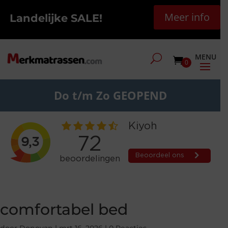
Meer info
Landelijke SALE!
0
Do t/m Zo GEOPEND
comfortabel bed
door
Donovan
|
mrt 16, 2026
|
0 Reacties