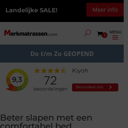
Meer info
Landelijke SALE!
0
Do t/m Zo GEOPEND
Beter slapen met een
comfortabel bed