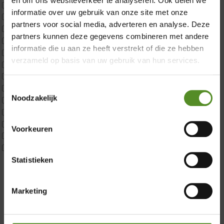
en om ons websiteverkeer te analyseren. Ook delen we
CustomBoxspring
informatie over uw gebruik van onze site met onze
ErkendMatras 1 Pers
partners voor social media, adverteren en analyse. Deze
ErkendMatras 2 Pers
partners kunnen deze gegevens combineren met andere
ErkendMatras twijfelaar product
informatie die u aan ze heeft verstrekt of die ze hebben
Matrassen
verzameld op basis van uw gebruik van hun services.
Matrastopper 10cm
p350 1 Pers
Toestemmingsselectie
p350 2 Pers
Noodzakelijk
p350 twijfelaar
Showroom Breda
P650 1 pers
P650 25cm Tweepersoons een kern aanpasbaar
Donderdag 12:00 – 17:00
Voorkeuren
P650 Twijfelaar
Vrijdag 12:00 – 17:00
Toppers
Maatvoering
Zaterdag 12:00 – 17:00
Statistieken
1 persoon
Zondag 12:00 – 17:00
2 personen
Marketing
2 personen split
Twijfelaar
Materiaal