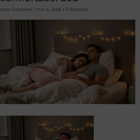
door
Donovan
|
mrt 4, 2026
|
0 Reacties