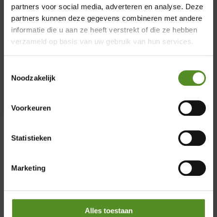
ongeëvenaarde perfectie heeft bereikt. Als
partners voor social media, adverteren en analyse. Deze
×
trotse officiële partner van ErkendMatras
partners kunnen deze gegevens combineren met andere
biedt Merkmatrassen niet alleen
informatie die u aan ze heeft verstrekt of die ze hebben
Showroom Breda
verzameld op basis van uw gebruik van hun services.
producten van topkwaliteit, maar ook een
uitmuntende klantenservice en
Donderdag 12:00 – 17:00
Toestemmingsselectie
uitstekende nazorg.
Vrijdag 12:00 – 17:00
Noodzakelijk
Zaterdag 12:00 – 17:00
Zondag 12:00 – 17:00
Voorkeuren
Statistieken
Marketing
Alles toestaan