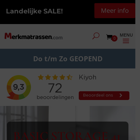
Meer info
Landelijke SALE!
0
Do t/m Zo GEOPEND
BASIC STORAGE 41