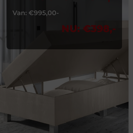
Van: €995,00-
NU: €398,-