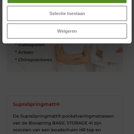
Selectie toestaan
Weigeren
SupraSpringmatt®
De SupraSpringmatt® pocketveringmatrassen
van de Boxspring BASIC STORAGE 41 zijn
voorzien van een koudschuim HR top en