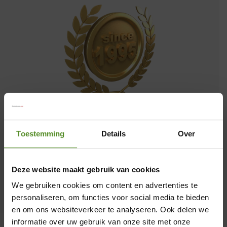
Al meer dan twee decennia, sinds onze
Toestemming
Details
Over
oprichting in 1995, zijn wij een
toonaangevende aanbieder van
slaapcomfort. Een hoogtepunt in onze
Deze website maakt gebruik van cookies
geschiedenis is de ontwikkeling van het
We gebruiken cookies om content en advertenties te
ErkendMatras®, ons kroonjuweel, dat door
personaliseren, om functies voor social media te bieden
de jaren heen talloze innovaties en
en om ons websiteverkeer te analyseren. Ook delen we
verbeteringen heeft ondergaan en nu een
informatie over uw gebruik van onze site met onze