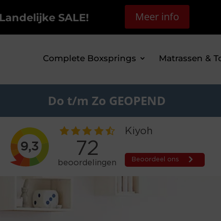
Meer info
Landelijke SALE!
Complete Boxsprings
Matrassen & T
Do t/m Zo GEOPEND