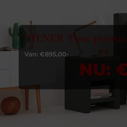
TIENER Time premi
Van: €895,00-
NU: €