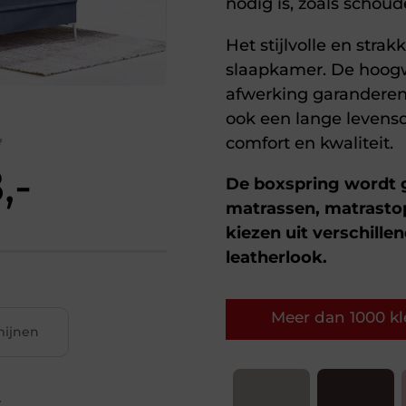
nodig is, zoals schoud
Het stijlvolle en strak
slaapkamer. De hoogw
afwerking garanderen 
ook een lange levensd
5
comfort en kwaliteit.
,-
De boxspring wordt 
matrassen, matrasto
kiezen uit verschille
leatherlook.
Meer dan 1000 kle
rmijnen
.