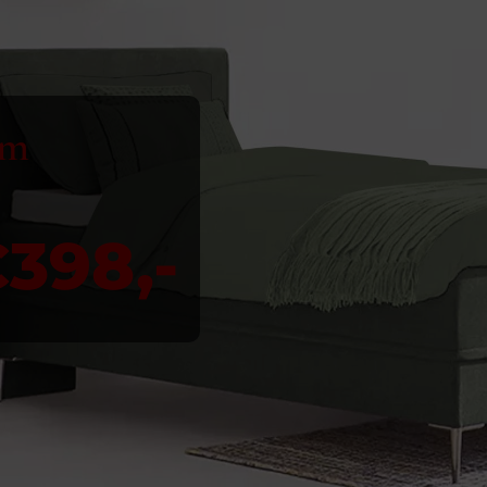
um
398,-