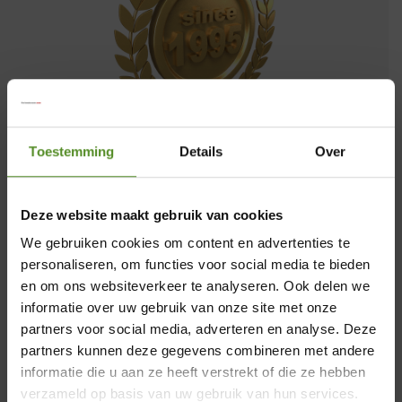
Toestemming
Details
Over
Al meer dan twee decennia, sinds onze
oprichting in 1995, zijn wij een
toonaangevende aanbieder van
Deze website maakt gebruik van cookies
slaapcomfort. Een hoogtepunt in onze
We gebruiken cookies om content en advertenties te
geschiedenis is de ontwikkeling van het
personaliseren, om functies voor social media te bieden
ErkendMatras®, ons kroonjuweel, dat door
en om ons websiteverkeer te analyseren. Ook delen we
informatie over uw gebruik van onze site met onze
de jaren heen talloze innovaties en
partners voor social media, adverteren en analyse. Deze
verbeteringen heeft ondergaan en nu een
×
partners kunnen deze gegevens combineren met andere
ongeëvenaarde perfectie heeft bereikt. Als
informatie die u aan ze heeft verstrekt of die ze hebben
trotse officiële partner van ErkendMatras
Showroom Breda
verzameld op basis van uw gebruik van hun services.