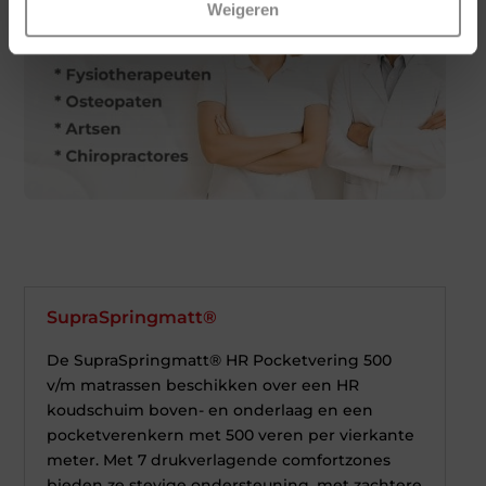
Weigeren
SupraSpringmatt®
De SupraSpringmatt® HR Pocketvering 500
v/m matrassen beschikken over een HR
koudschuim boven- en onderlaag en een
pocketverenkern met 500 veren per vierkante
meter. Met 7 drukverlagende comfortzones
bieden ze stevige ondersteuning, met zachtere