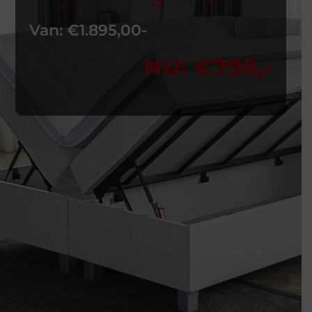
Van: €1.895,00-
NU: €798,-