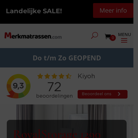
Meer info
Landelijke SALE!
0
Do t/m Zo GEOPEND
RoyalStorage 1290