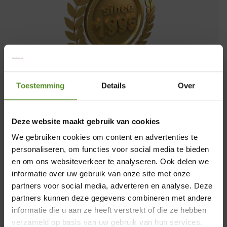
Toestemming
Details
Over
Al meer dan twee decennia, sinds onze
oprichting in 1995, zijn wij een
toonaangevende aanbieder van
Deze website maakt gebruik van cookies
slaapcomfort. Een hoogtepunt in onze
We gebruiken cookies om content en advertenties te
geschiedenis is de ontwikkeling van het
personaliseren, om functies voor social media te bieden
ErkendMatras®, ons kroonjuweel, dat door
en om ons websiteverkeer te analyseren. Ook delen we
informatie over uw gebruik van onze site met onze
de jaren heen talloze innovaties en
partners voor social media, adverteren en analyse. Deze
verbeteringen heeft ondergaan en nu een
×
partners kunnen deze gegevens combineren met andere
ongeëvenaarde perfectie heeft bereikt. Als
informatie die u aan ze heeft verstrekt of die ze hebben
trotse officiële partner van ErkendMatras
Showroom Breda
verzameld op basis van uw gebruik van hun services.