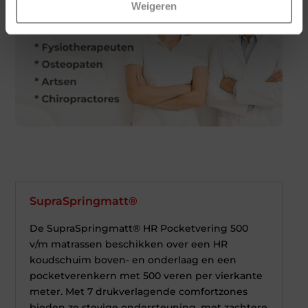
Weigeren
SupraSpringmatt®
De SupraSpringmatt® HR Pocketvering 500
v/m matrassen beschikken over een HR
koudschuim boven- en onderlaag en een
pocketverenkern met 500 veren per vierkante
meter. Met 7 drukverlagende comfortzones
bieden ze stevige ondersteuning, met zachtere