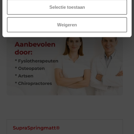
Selectie toestaan
Weigeren
SupraSpringmatt®