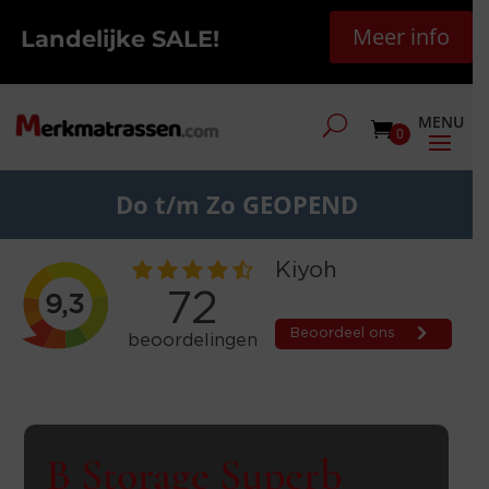
Meer info
Landelijke SALE!
0
Do t/m Zo GEOPEND
B Storage Superb