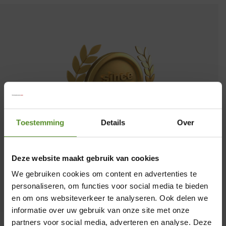
Toestemming
Details
Over
Deze website maakt gebruik van cookies
Al meer dan twee decennia, sinds onze
oprichting in 1995, zijn wij een
We gebruiken cookies om content en advertenties te
personaliseren, om functies voor social media te bieden
toonaangevende aanbieder van
en om ons websiteverkeer te analyseren. Ook delen we
slaapcomfort. Een hoogtepunt in onze
informatie over uw gebruik van onze site met onze
geschiedenis is de ontwikkeling van het
partners voor social media, adverteren en analyse. Deze